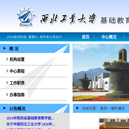
|
|
首页
中心概况
2026年8月8日 星期六 丙午年六月廿六
概 况
机构设置
中心章程
工作职责
办事指南
公告概况
当前位置：
首页
>>
图片展示
·
2024年陕西省基础教育教学能...
·
关于申报西北工业大学 2026年...