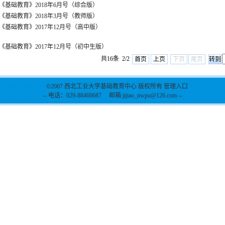
《基础教育》2018年6月号（综合版）
《基础教育》2018年3月号（教师版）
《基础教育》2017年12月号（高中版）
《基础教育》2017年12月号（初中生版）
共16条 2/2
首页
上页
下页
尾页
©2007 西北工业大学基础教育中心 版权所有 管理入口
-- 电话：029-88460687 邮箱:jijiao_nwpu@126.com --