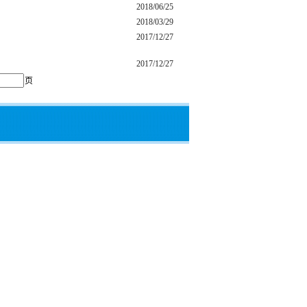
2018/06/25
2018/03/29
2017/12/27
2017/12/27
页