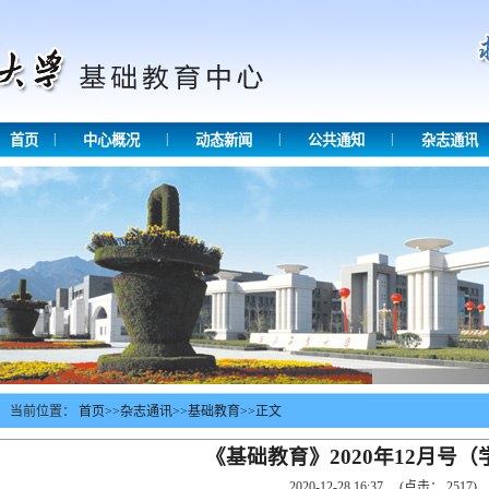
|
|
|
|
首页
中心概况
动态新闻
公共通知
杂志通讯
当前位置：
首页
>>
杂志通讯
>>
基础教育
>>
正文
《基础教育》2020年12月号
2020-12-28 16:37
(点击：
2517
)