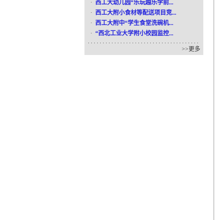
·
西工大幼儿园“乐玩越乐学前...
·
西工大附小食材等配送项目竞...
·
西工大附中“学生食堂洗碗机...
·
“西北工业大学附小校园监控...
>>
更多