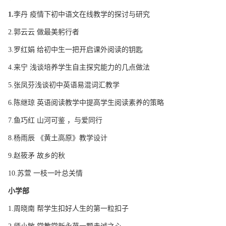
1.
李丹 疫情下初中语文在线教学的探讨与研究
2.郭云云 做最美躬行者
3.罗红娟 给初中生一把开启课外阅读的钥匙
4.来宁 浅谈培养学生自主探究能力的几点做法
5.张凤芬浅谈初中英语易混词汇教学
6.陈继琼 英语阅读教学中提高学生阅读素养的策略
7.鱼巧红 山河可鉴 ，与爱同行
8.杨雨辰 《黄土高原》教学设计
9.赵筱矛 故乡的秋
10.苏萱 一枝一叶总关情
小学部
1.周晓南 帮学生扣好人生的第一粒扣子