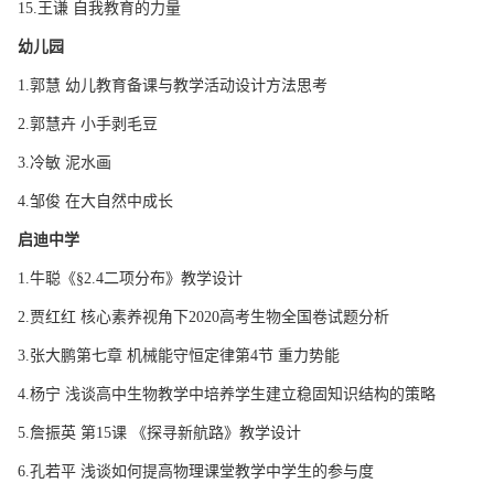
15.王谦 自我教育的力量
幼儿园
1.郭慧 幼儿教育备课与教学活动设计方法思考
2.郭慧卉 小手剥毛豆
3.冷敏 泥水画
4.邹俊 在大自然中成长
启迪中学
1.牛聪《§2.4二项分布》教学设计
2.贾红红 核心素养视角下2020高考生物全国卷试题分析
3.张大鹏第七章 机械能守恒定律第4节 重力势能
4.杨宁 浅谈高中生物教学中培养学生建立稳固知识结构的策略
5.詹振英 第15课 《探寻新航路》教学设计
6.孔若平 浅谈如何提高物理课堂教学中学生的参与度