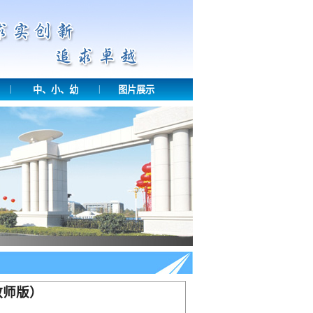
|
|
中、小、幼
图片展示
教师版）