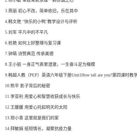
2.师小敏 常教常新永葆一颗赤诚之心
3.燕丽 初心不改，简单依旧，乐在其中
4.韩文艳 “快乐的小鸭”教学设计与评析
5.刘军 平凡中的不平凡
6.杭艳 如何上好整理与复习课
7.钟萌 诗赞典范 传承美德
8.王小丽 一身正气表里澄澈，一生奋斗足为楷模
9.韩超人教（PEP）英语六年级下册Unit1How tall are you?第四课时
10.熊平 影子背后的秘密
11.李亚利 用爱心和智慧收获成长与快乐
12.王媛媛 用爱心托起明天的太阳
13.郑小青 这里就是我们的家
14.拜敏娟 纸短情长，凝聚抗疫力量