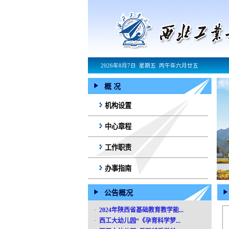
2026年8月7日 星期五 丙午年六月廿五
概 况
机构设置
中心章程
工作职责
办事指南
公告概况
·
2024年陕西省基础教育教学能...
·
西工大幼儿园“《孕育科学梦...