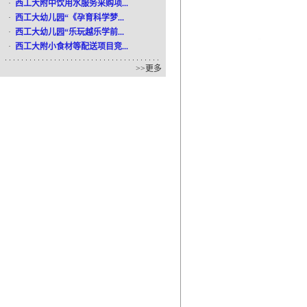
·
西工大附中饮用水服务采购项...
·
西工大幼儿园“《孕育科学梦...
·
西工大幼儿园“乐玩越乐学前...
·
西工大附小食材等配送项目竞...
>>
更多