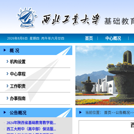
|
|
首页
中心概况
2026年8月6日 星期四 丙午年六月廿四
概 况
机构设置
中心章程
工作职责
办事指南
公告概况
当前位置：
首页
>>
公告概况
>>
·
2024年陕西省基础教育教学能...
·
西工大附中（高中部）保洁服...