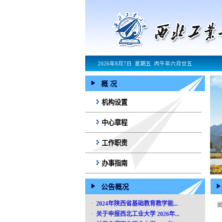
2026年8月7日 星期五 丙午年六月廿五
概 况
机构设置
中心章程
工作职责
办事指南
公告概况
·
2024年陕西省基础教育教学能...
·
关于申报西北工业大学 2026年...